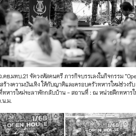
มว.ดย.มทบ.21 จัดวงหัสดนตรี ภารกิจบรรเลงในกิจกรรม ”Op
่อสร้างความบันเทิง ให้กับญาติและครอบครัวทหารใหม่ช่วงรับ
่ทหารใหม่จะลาพักกลับบ้าน - สถานที่ : ณ หน่วยฝึกทหารใ
.น.ม.