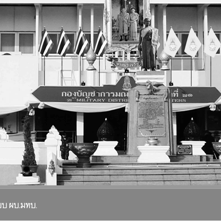
ยบ ผบ.มทบ.