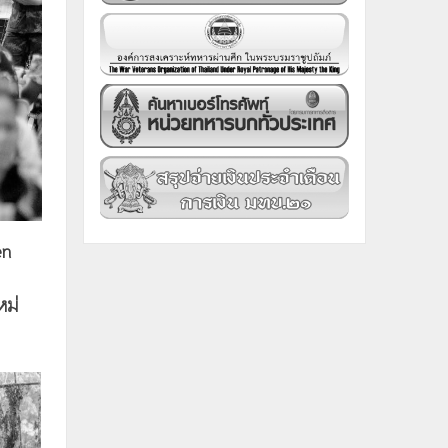
en
หม่