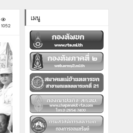
เมนู
1052