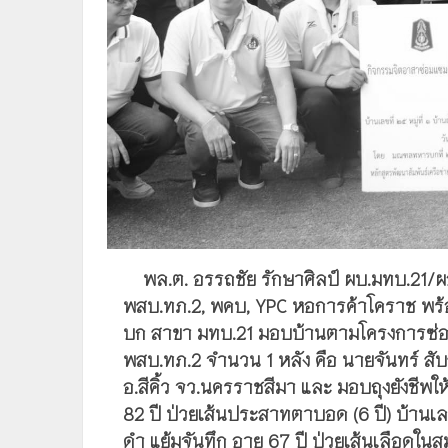
พล.ต. อรรถชัย รักษาศิลป์ ผบ.มทบ.21/ผอ
พสบ.ทภ.2, พคบ, YPC หอการค้าโคราช พร้อ
บก สาขา มทบ.21 มอบบ้านตามโครงการซ่อม
พสบ.ทภ.2 จำนวน 1 หลัง คือ นายจันทร์ สับสั
อ.สีคิ้ว จว.นครราชสีมา และ มอบถุงยังชีพใ
82 ปี ป่วยเส้นประสาทตาบอด (6 ปี) บ้านเลขท
ดำ แย้มจันทึก อายุ 67 ปี ป่วยเส้นเลือดในส