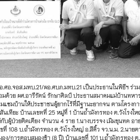
.ศอ.จอส.มทบ.21/ผอ.ศบภ.มทบ.21 เป็นประธานในพิธีฯ ร่วม
มด้วย ผศ.อารีรัตน์ รักษาศิลป์ ประธานสมาคมแม่บ้านทหา
แซมบ้านให้ประชาชนผู้ยากไร้ที่มีฐานะยากจน ตามโครงกา
นเทียะ บ้านเลขทที่ 25 หมู่ที่ 1 บ้านถ้ำมังกรทอง ต.วังโรงให
ห้กับผู้ป่วยติดเตียง จำนวน 4 ราย 1.นางบรรจง เมิมขุนทด อาย
ี่ 108 บ.ถ้ำมังกรทอง ต.วังโรงใหญ่ อ.สีคิ้ว จว.น.ม. 2.นายต
มอง/การตอบสมองช้า (8 ปี) บ้านเลขที่ 101 บ.ถ้ำมังกรทอง ต.