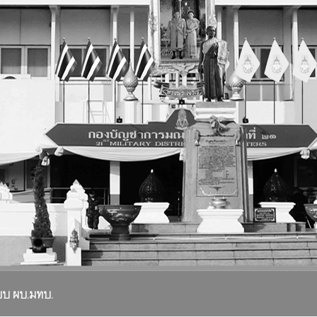
ยบ ผบ.มทบ.