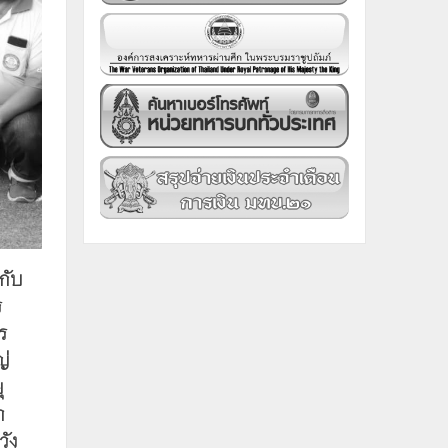
กับ
ร
ร
ญ่
ุ
า
วัง