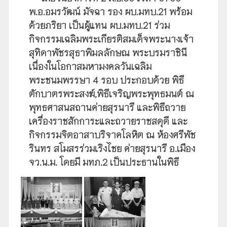
พ.อ.อมรวัฒน์ มัจฉา รอง ผบ.มทบ.21 พร้อม
ด้วยภริยา เป็นผู้แทน ผบ.มทบ.21 ร่วม
กิจกรรมเฉลิมพระเกียรติสมเด็จพระนางเจ้า
สุทิดาพัชรสุธาพิมลลักษณ พระบรมราชินี
เนื่องในโอกาสมหามงคลวันเฉลิม
พระชนมพรรษา 4 รอบ ประกอบด้วย พิธี
ตักบาตรพระสงฆ์,พิธีเจริญพระพุทธมนต์ ณ
พุทธศาสนสถานค่ายสุรนารี และพิธีถวาย
เครื่องราชสักการะและถวายราชสดุดี และ
กิจกรรมจิตอาสาบริจาคโลหิต ณ ห้องศรีพัช
รินทร สโมสรร่วมเริงไชย ค่ายสุรนารี อ.เมือง
จว.น.ม. โดยมี มทภ.2 เป็นประธานในพิธี