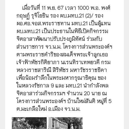
เมื่อวันที่ 11 พ.ย. 67 เวลา 1000 พ.อ. พงศ์
กฤษฏ์ รุจิโยธิน รอง ผบ.มทบ.21 (2)/ รอง
ผอ.ศอ.จอส.พระราชทาน มทบ.21 เป็นผู้แทน
ผบ.มทบ.21 เป็นประธานในพิธีเปิดกิจกรรม
จิตอาสาพัฒนาปรับปรงภูมิทัศน์ ร่วมกับ
ส่วนราชการ จว.น.ม. โครงการส่วนพระองค์ฯ
ตามพระราชดำริของสมเด็จพระเจ้าลูกเธอ
เจ้าฟ้าพัชรกิติยาภา นเรนทิราเทพยวดี กรม
หลวงราชสาริณี สิริพัชร มหาวัชรราชธิดา
เพื่อน้อมรำลึกในพระมหากรุณาธิคุณ ของ
ในหลวงรัชกาล 9 และ มทบ.21 นำกำลังพล
จิตอาสาร่วมกิจกรรมฯ จำนวน 20 นาย ณ
โครงการส่วนพระองค์ฯ บ้านใหม่สันติ หมู่ที่ 5
ต.มะเกลือใหม่ อ.เมือง จว.น.ม.