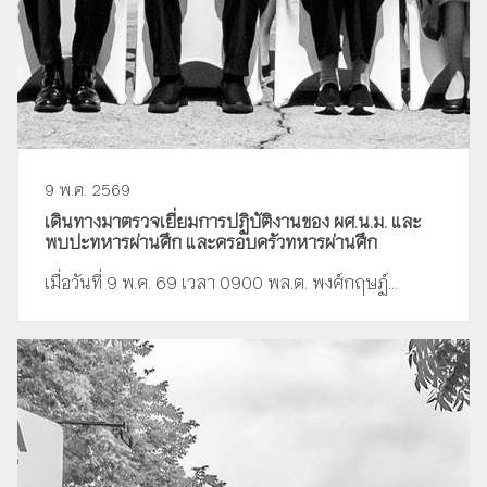
9 พ.ค. 2569
เดินทางมาตรวจเยี่ยมการปฏิบัติงานของ ผศ.น.ม. และ
พบปะทหารผ่านศึก และครอบครัวทหารผ่านศึก
เมื่อวันที่ 9 พ.ค. 69 เวลา 0900 พล.ต. พงศ์กฤษฏ์...