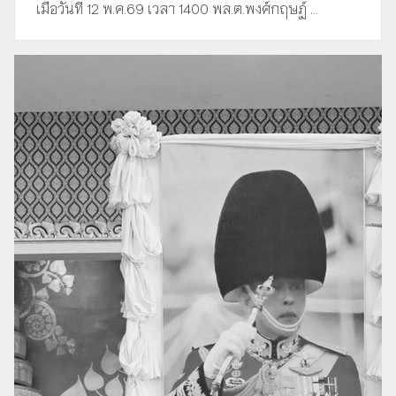
เมื่อวันที่ 12 พ.ค.69 เวลา 1400 พล.ต.พงศ์กฤษฏ์ ...