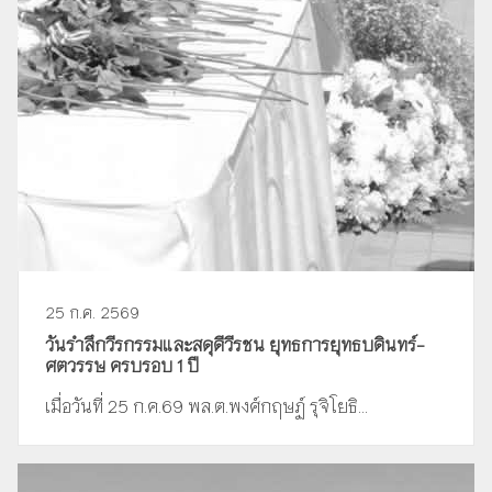
25 ก.ค. 2569
วันรำลึกวีรกรรมและสดุดีวีรชน ยุทธการยุทธบดินทร์-
ศตวรรษ ครบรอบ 1 ปี
เมื่อวันที่ 25 ก.ค.69 พล.ต.พงศ์กฤษฏ์ รุจิโยธิ...