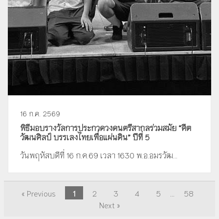
16 ก.ค. 2569
พิธีมอบรางวัลการประกวดวงดนตรีสากลร่วมสมัย “คีต
วัฒนศิลป์ บรรเลงไทยเพื่อแผ่นดิน” ปีที่ 5
วันพฤหัสบดีที่ 16 ก.ค.69 เวลา 1630 พ.อ.อมรวัฒ...
« Previous
1
2
3
4
5
...
58
Next »