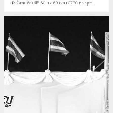
เมื่อวันพฤหัสบดีที่ 30 ก.ค.69 เวลา 0730 พ.อ.ฤทธ...