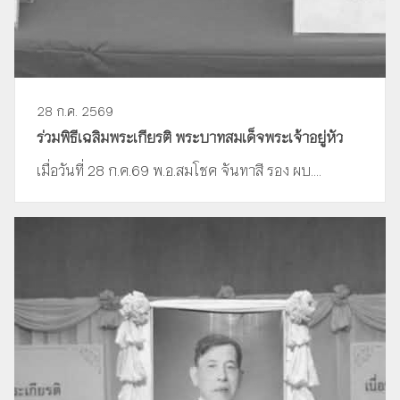
28 ก.ค. 2569
ร่วมพิธีเฉลิมพระเกียรติ พระบาทสมเด็จพระเจ้าอยู่หัว
เมื่อวันที่ 28 ก.ค.69 พ.อ.สมโชค จันทาสี รอง ผบ....