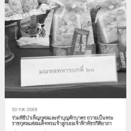
30 ก.ค. 2569
ร่วมพิธีบำเพ็ญกุศลและทำบุญตักบาตร ถวายเป็นพระ
ราชกุศลแด่สมเด็จพระเจ้าลูกเธอเจ้าฟ้าพัชรกิติยาภา