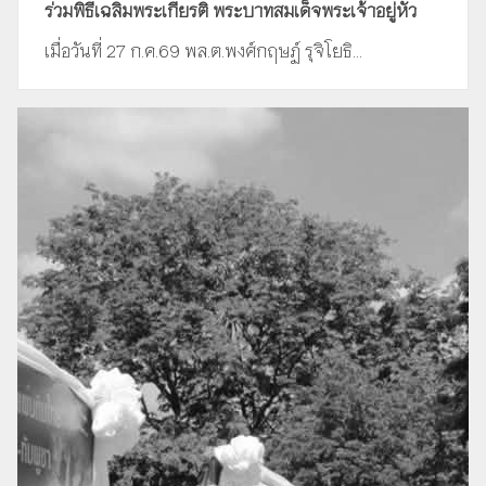
ร่วมพิธีเฉลิมพระเกียรติ พระบาทสมเด็จพระเจ้าอยู่หัว
เมื่อวันที่ 27 ก.ค.69 พล.ต.พงศ์กฤษฏ์ รุจิโยธิ...